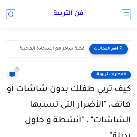
فن التربية
طرق عملية لغرس الإيمان في الأطفال من عمر 3 سنوات
📁 أهم المقالات
1
المهارات تربوية،
كيف تربي طفلك بدون شاشات أو
هاتف، "الأضرار التى تسببها
الشاشات" ، "أنشطة و حلول
بديلة".